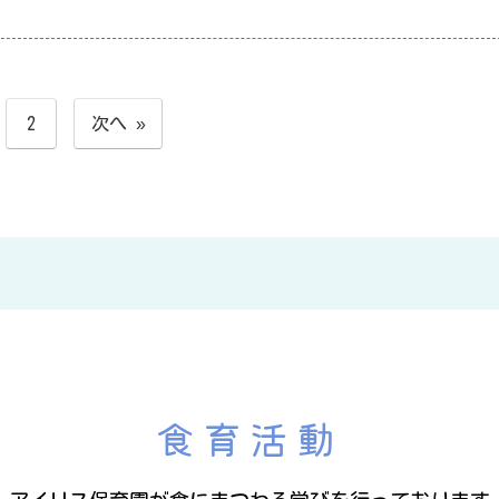
2
次へ »
食育活動