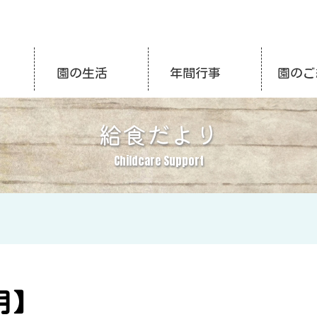
園の生活
年間行事
園のご
給食だより
Childcare Support
月】