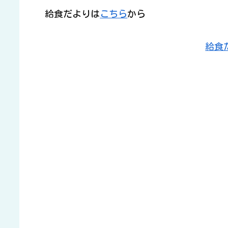
給食だよりは
こちら
から
給食